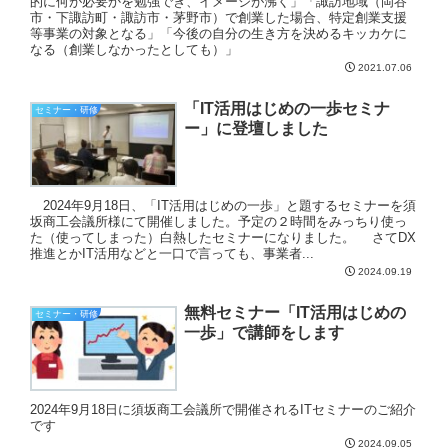
的に何が必要かを勉強でき、イメージが沸く」「諏訪地域（岡谷
市・下諏訪町・諏訪市・茅野市）で創業した場合、特定創業支援
等事業の対象となる」「今後の自分の生き方を決めるキッカケに
なる（創業しなかったとしても）」
2021.07.06
「IT活用はじめの一歩セミナ
セミナー・研修
ー」に登壇しました
2024年9月18日、「IT活用はじめの一歩」と題するセミナーを須
坂商工会議所様にて開催しました。予定の２時間をみっちり使っ
た（使ってしまった）白熱したセミナーになりました。 さてDX
推進とかIT活用などと一口で言っても、事業者...
2024.09.19
無料セミナー「IT活用はじめの
セミナー・研修
一歩」で講師をします
2024年9月18日に須坂商工会議所で開催されるITセミナーのご紹介
です
2024.09.05